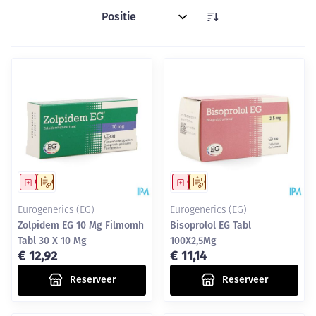
Sorteer op:
Geneesmiddel
Op voorschrift
Geneesmiddel
Op voorschrift
Eurogenerics (EG)
Eurogenerics (EG)
Zolpidem EG 10 Mg Filmomh
Bisoprolol EG Tabl
Tabl 30 X 10 Mg
100X2,5Mg
€ 12,92
€ 11,14
Reserveer
Reserveer