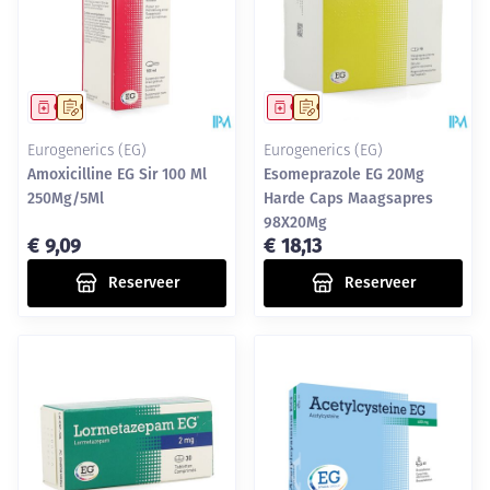
Geneesmiddel
Op voorschrift
Geneesmiddel
Op voorschrift
Eurogenerics (EG)
Eurogenerics (EG)
Amoxicilline EG Sir 100 Ml
Esomeprazole EG 20Mg
250Mg/5Ml
Harde Caps Maagsapres
98X20Mg
€ 9,09
€ 18,13
Reserveer
Reserveer