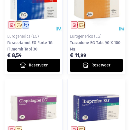
Geneesmiddel
Op voorschrift
Schriftelijke aanvraag
Geneesmiddel
Op voorschrift
Eurogenerics (EG)
Eurogenerics (EG)
Paracetamol EG Forte 1G
Trazodone EG Tabl 90 X 100
Filmomh Tabl 30
Mg
€ 8,54
€ 11,99
Reserveer
Reserveer