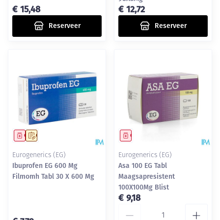
€ 15,48
€ 12,72
Reserveer
Reserveer
Geneesmiddel
Op voorschrift
Geneesmiddel
Eurogenerics (EG)
Eurogenerics (EG)
Ibuprofen EG 600 Mg
Asa 100 EG Tabl
Filmomh Tabl 30 X 600 Mg
Maagsapresistent
100X100Mg Blist
€ 9,18
Aantal