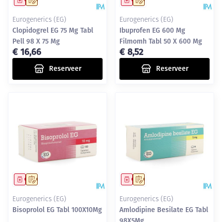
Geneesmiddel
Op voorschrift
Geneesmiddel
Op voorschrift
Eurogenerics (EG)
Eurogenerics (EG)
Clopidogrel EG 75 Mg Tabl
Ibuprofen EG 600 Mg
Pell 98 X 75 Mg
Filmomh Tabl 50 X 600 Mg
€ 16,66
€ 8,52
Reserveer
Reserveer
Geneesmiddel
Op voorschrift
Geneesmiddel
Op voorschrift
Eurogenerics (EG)
Eurogenerics (EG)
Bisoprolol EG Tabl 100X10Mg
Amlodipine Besilate EG Tabl
98X5Mg