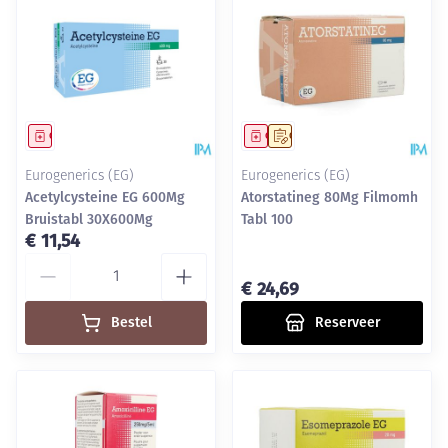
Geneesmiddel
Geneesmiddel
Op voorschrift
Eurogenerics (EG)
Eurogenerics (EG)
Acetylcysteine EG 600Mg
Atorstatineg 80Mg Filmomh
Bruistabl 30X600Mg
Tabl 100
€ 11,54
Aantal
€ 24,69
Bestel
Reserveer