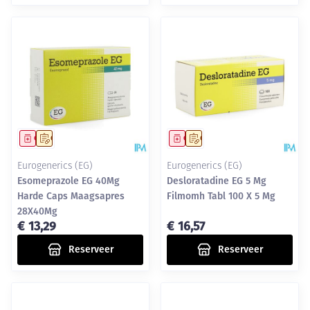
Geneesmiddel
Op voorschrift
Geneesmiddel
Op voorschrift
Eurogenerics (EG)
Eurogenerics (EG)
Esomeprazole EG 40Mg
Desloratadine EG 5 Mg
Harde Caps Maagsapres
Filmomh Tabl 100 X 5 Mg
28X40Mg
€ 13,29
€ 16,57
Reserveer
Reserveer