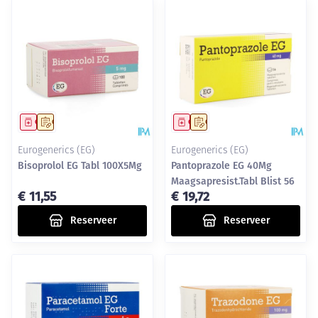
Geneesmiddel
Op voorschrift
Geneesmiddel
Op voorschrift
Eurogenerics (EG)
Eurogenerics (EG)
Bisoprolol EG Tabl 100X5Mg
Pantoprazole EG 40Mg
Maagsapresist.Tabl Blist 56
€ 11,55
€ 19,72
Reserveer
Reserveer