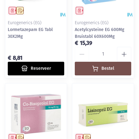
Geneesmiddel
Op voorschrift
Geneesmiddel
Eurogenerics (EG)
Eurogenerics (EG)
Lormetazepam EG Tabl
Acetylcysteine EG 600Mg
30X2Mg
Bruistabl 60X600Mg
€ 15,39
Aantal
€ 8,81
Reserveer
Bestel
Geneesmiddel
Op voorschrift
Geneesmiddel
Op voorschrift