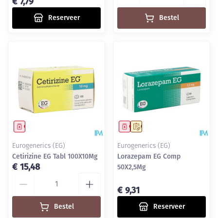
€ 7,79
Reserveer
Bestel
Geneesmiddel
Geneesmiddel
Op voorschrift
Eurogenerics (EG)
Eurogenerics (EG)
Cetirizine EG Tabl 100X10Mg
Lorazepam EG Comp
€ 15,48
50X2,5Mg
Aantal
€ 9,31
Bestel
Reserveer