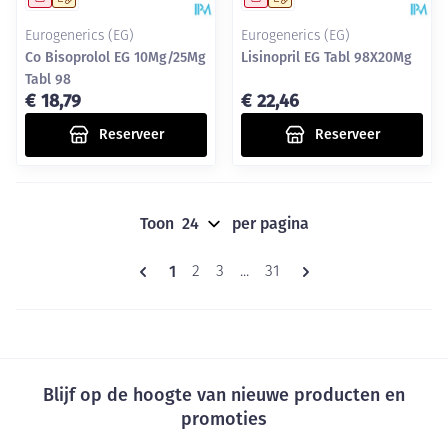
Eurogenerics (EG)
Eurogenerics (EG)
Co Bisoprolol EG 10Mg/25Mg
Lisinopril EG Tabl 98X20Mg
Tabl 98
€ 18,79
€ 22,46
Reserveer
Reserveer
Toon
per pagina
Pagina's
U lees momenteel pagina
1
Pagina
Pagina
Pagina
2
3
...
31
Blijf op de hoogte van nieuwe producten en
promoties