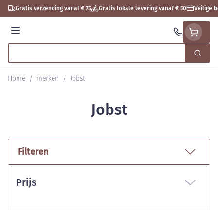
Ga naar de inhoud
Gratis verzending vanaf € 75
Gratis lokale levering vanaf € 50
Veilige 
Menu
Zoek
Product, merk, categorie...
Home
/
merken
/
Jobst
Jobst
Filteren
Doorgaan naar productlijst
Prijs
filter