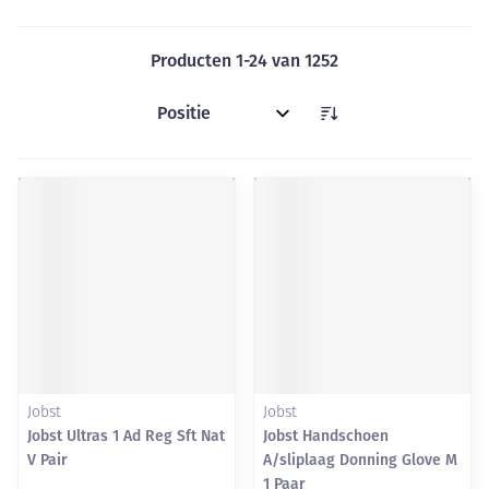
Producten
1
-
24
van
1252
Sorteer op:
Jobst
Jobst
Jobst Ultras 1 Ad Reg Sft Nat
Jobst Handschoen
V Pair
A/sliplaag Donning Glove M
1 Paar