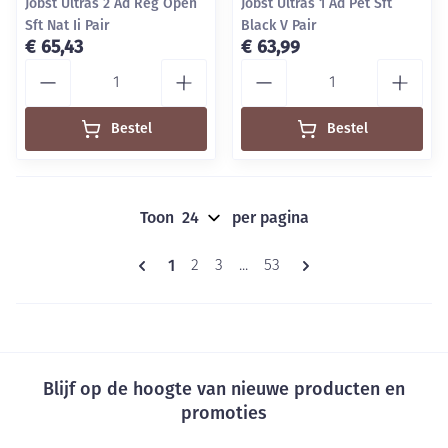
Jobst Ultras 2 Ad Reg Open
Jobst Ultras 1 Ad Pet Sft
Sft Nat Ii Pair
Black V Pair
€ 65,43
€ 63,99
Aantal
Aantal
Bestel
Bestel
Toon
per pagina
Pagina's
U lees momenteel pagina
1
Pagina
Pagina
Pagina
2
3
...
53
Blijf op de hoogte van nieuwe producten en
promoties