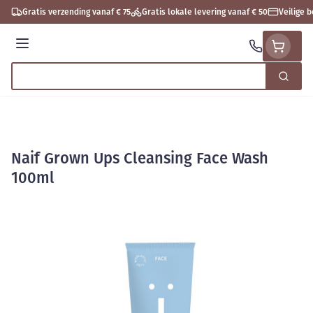
Ga naar de inhoud
Gratis verzending vanaf € 75
Gratis lokale levering vanaf € 50
Veilige 
Menu
Zoek
Product, merk, categorie...
Naif Grown Ups Cleansing Face Wash
100ml