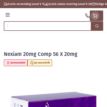
Ga naar de inhoud
Gratis verzending vanaf € 75
Gratis lokale levering vanaf € 50
Veilige 
Menu
Zoek
Product, merk, categorie...
Nexiam 20mg Comp 56 X 20mg
Geneesmiddel
Op voorschrift