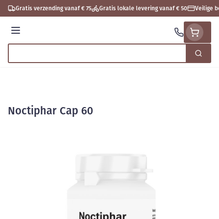
Ga naar de inhoud
Gratis verzending vanaf € 75
Gratis lokale levering vanaf € 50
Veilige 
Menu
Zoek
Product, merk, categorie...
Noctiphar Cap 60