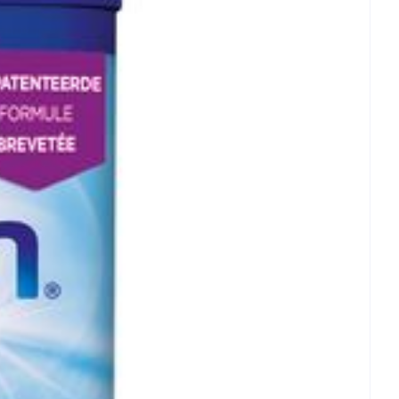
rende
Parfums en
geurproducten
 25°C)
CBD