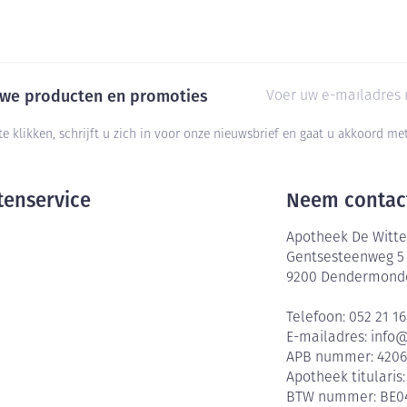
E-mail adres
euwe producten en promoties
te klikken, schrijft u zich in voor onze nieuwsbrief en gaat u akkoord m
tenservice
Neem contac
Apotheek De Witte
Gentsesteenweg 5
9200
Dendermond
Telefoon:
052 21 16
E-mailadres:
info
APB nummer:
420
Apotheek titularis
BTW nummer:
BE0