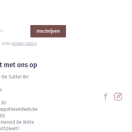
Inschrijven
et onze
privacy policy
.
t met ons op
-De Sutter BV
e
 30
@
apotheekdwds.be
602
:
Harold De Witte
470264611