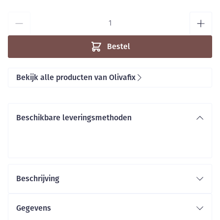
Aantal
Bestel
Bekijk alle producten van Olivafix
Beschikbare leveringsmethoden
Beschrijving
Olivafix Gold is een revolutionaire kleefpasta voor
kunstgebitten op basis van biologische olijfolie in
Gegevens
plaats van petrochemische bestanddelen.