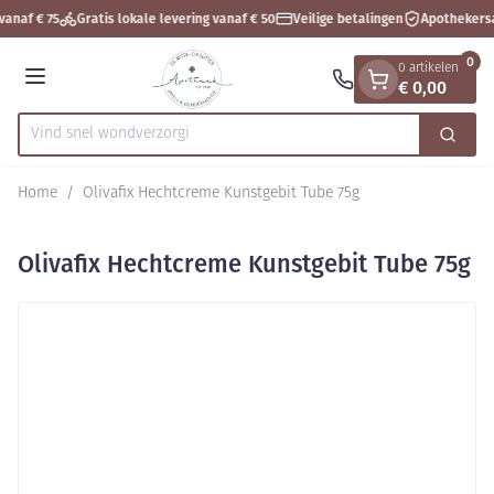
Dia 1 van 1
Ga naar de inhoud
vanaf € 75
Gratis lokale levering vanaf € 50
Veilige betalingen
Apothekersa
0
0 artikelen
€ 0,00
Menu
Vind snel wond
Zoek
Product, merk, categorie...
Home
/
Olivafix Hechtcreme Kunstgebit Tube 75g
Olivafix Hechtcreme Kunstgebit Tube 75g