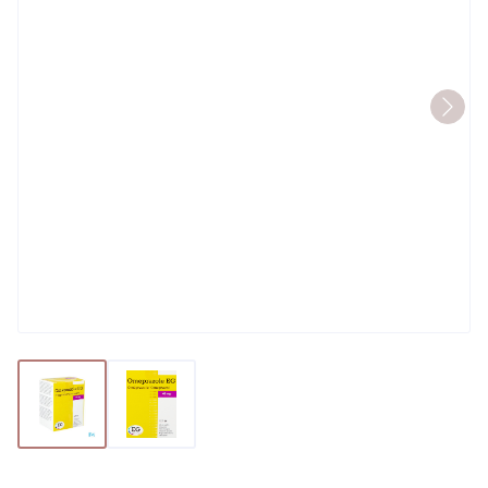
View larger image
View larger image
Omeprazole Eg 40mg Orifarm 