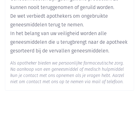
het maagzuur vermindert.  Bij u een specifiek
Ingrediënten
kunnen nooit teruggenomen of geruild worden.
bloedonderzoek (chromogranine A) moet worden
De wet verbiedt apothekers om ongebruikte
Behoud
uitgevoerd. Als u huiduitslag krijgt, vooral op
Kamertemperatuur (15°C - 25°C)
geneesmiddelen terug te nemen.
plaatsen blootgesteld aan de zon, verwittig uw arts
In het belang van uw veiligheid worden alle
dan zo snel mogelijk, aangezien u misschien uw
geneesmiddelen die u terugbrengt naar de apotheek
behandeling met Omeprazole EG zal moeten
gesorteerd bij de vervallen geneesmiddelen.
stopzetten. Denk eraan ook alle andere ongewenste
effecten te vermelden, zoals pijn in uw gewrichten.
Als apotheker bieden we persoonlijke farmaceutische zorg.
Na aankoop van een geneesmiddel of medisch hulpmiddel
Als u Omeprazole EG voor langere tijd gebruikt
kun je contact met ons opnemen als je vragen hebt. Aarzel
(langer dan 1 jaar) zal uw dokter u waarschijnlijk
niet om contact met ons op te nemen via mail of telefoon.
regelmatig controleren. U moet nieuwe en
uitzonderlijke verschijnselen (symptomen) en
omstandigheden melden als u uw dokter ziet. De
inname van een protonpompremmer zoals
Omeprazole EG, vooral gedurende een periode van
meer dan één jaar, kan uw risico op een breuk van de