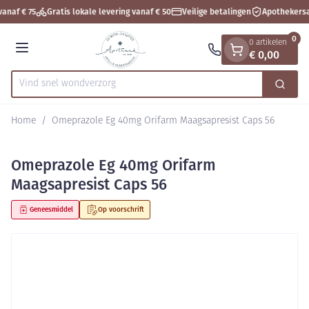
Dia 1 van 1
Ga naar de inhoud
anaf € 75
Gratis lokale levering vanaf € 50
Veilige betalingen
Apothekersa
0
0 artikelen
€ 0,00
Menu
Vind snel w
Zoek
Product, merk, categorie...
Home
/
Omeprazole Eg 40mg Orifarm Maagsapresist Caps 56
Omeprazole Eg 40mg Orifarm
Maagsapresist Caps 56
Geneesmiddel
Op voorschrift