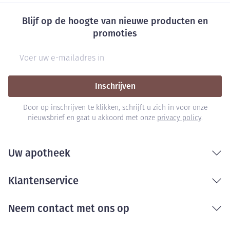
heup, pols of ruggengraat lichtjes verhogen.
Informeer uw arts als u osteoporose heeft of als u
Blijf op de hoogte van nieuwe producten en
corticosteroïden inneemt (die het risico op
promoties
osteoporose kunnen verhogen). De resultaten van
E-mail adres
bloedtests kunnen beïnvloed worden door de
behandeling met omeprazol. Als u een bloedtest
Inschrijven
ondergaat, vertel uw arts dan dat u Omeprazole EG
inneemt. Als u omeprazol gebruikt, kunnen uw nieren
Door op inschrijven te klikken, schrijft u zich in voor onze
ontstoken raken. Verschijnselen en klachten daarvan
nieuwsbrief en gaat u akkoord met onze
privacy policy
.
zijn onder meer dat u minder plast dan gewoonlijk of
bloed in uw plas heeft en/of
Uw apotheek
overgevoeligheidsreacties zoals koorts, huiduitslag
en stijve gewrichten. Dit soort verschijnselen moet u
Klantenservice
aan de behandelend arts melden. Dit geneesmiddel
kan de manier waarop uw lichaam vitamine B12
Neem contact met ons op
absorbeert beïnvloeden, vooral als u het gedurende