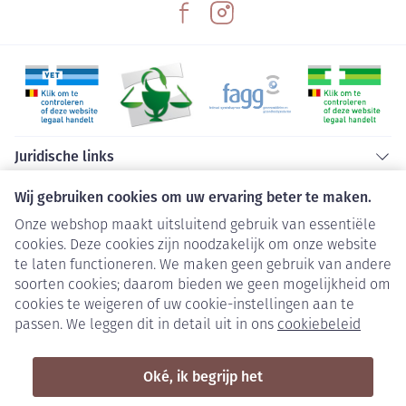
lange tijd moet innemen. Neem contact op met uw
arts als u een van de volgende symptomen opmerkt,
die kunnen wijzen op een laag niveau van vitamine
B12: • Extreme vermoeidheid of gebrek aan energie •
Tintelingen • Pijnlijke of rode tong, mondzweren •
Spierzwakte • Verstoord zicht • Problemen met
Juridische links
geheugen, verwarring, depressie
Wij gebruiken cookies om uw ervaring beter te maken.
Onze webshop maakt uitsluitend gebruik van essentiële
cookies. Deze cookies zijn noodzakelijk om onze website
te laten functioneren. We maken geen gebruik van andere
soorten cookies; daarom bieden we geen mogelijkheid om
cookies te weigeren of uw cookie-instellingen aan te
passen. We leggen dit in detail uit in ons
cookiebeleid
Oké, ik begrijp het