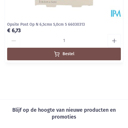
absorptie en minder kans op huidmaceratie. Het
wondkussen zorgt ervoor dat het exsudaat wordt
opgenomen met minimaal trauma bij verwijdering
Opsite Post Op N 6,5cmx 5,0cm 5 66030313
van het verband.
€ 6,73
Soepel
Aantal
Comfortabel en laat de patiënt vrij in zijn / haar
bewegingen.
Bestel
Afgeronde hoeken / dunne folie
Vermindert de kans op oprollen of loslaten,
waardoor het verband langer op zijn plaats blijft
zitten.
Hypo-allergene kleeflaag
Blijf op de hoogte van nieuwe producten en
promoties
E-mail adres