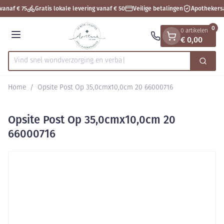
Dia 1 van 1
Ga naar de inhoud
vanaf € 75
Gratis lokale levering vanaf € 50
Veilige betalingen
Apothekers
0
0 artikelen
€ 0,00
Menu
Vind snel wondverzorging
Zoek
Product, merk, categorie...
Home
/
Opsite Post Op 35,0cmx10,0cm 20 66000716
Opsite Post Op 35,0cmx10,0cm 20
66000716