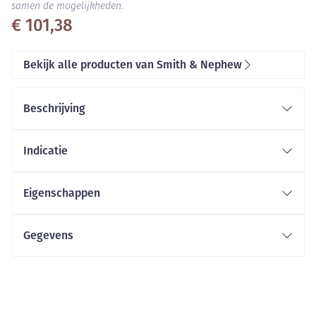
samen de mogelijkheden.
€ 101,38
Bekijk alle producten van Smith & Nephew
Beschrijving
Indicatie
Eigenschappen
Snijwonden, schaafwonden
Ademende polyurethaan OPSITE topfilm
Gegevens
Post-operatieve wonden
Absorberend niet-verklevend MELOLIN wondkussen
Kleine brandwonden
CNK
Assortiment:
Voordelen:
1286228
Bacteriële barrière
Organisaties
Smith & Nephew NV
Beschermt de wond tegen contaminatie en