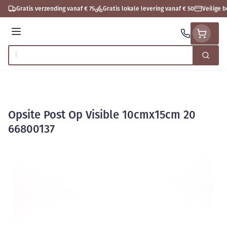
Ga naar de inhoud
Gratis verzending vanaf € 75
Gratis lokale levering vanaf € 50
Veilige 
Menu
Zoek
Product, merk, categorie...
Opsite Post Op Visible 10cmx15cm 20
66800137