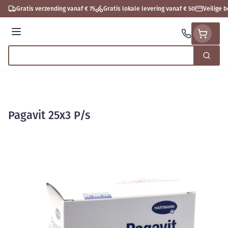
Ga naar de inhoud
Gratis verzending vanaf € 75
Gratis lokale levering vanaf € 50
Veilige 
Menu
Zoek
Product, merk, categorie...
Pagavit 25x3 P/s