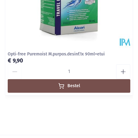
Opti-free Puremoist M.purpos.desinf.1x 90ml+etui
€ 9,90
Aantal
Bestel