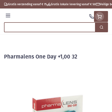
Ga naar de inhoud
Gratis verzending vanaf € 75
Gratis lokale levering vanaf € 50
Veilige 
Menu
Zoek
Product, merk, categorie...
Pharmalens One Day +1,00 32