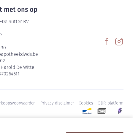
t met ons op
-De Sutter BV
e
 30
@
apotheekdwds.be
602
:
Harold De Witte
470264611
rkoopsvoorwaarden
Privacy disclaimer
Cookies
ODR-platform