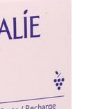
rende
Parfums en
geurproducten
CBD