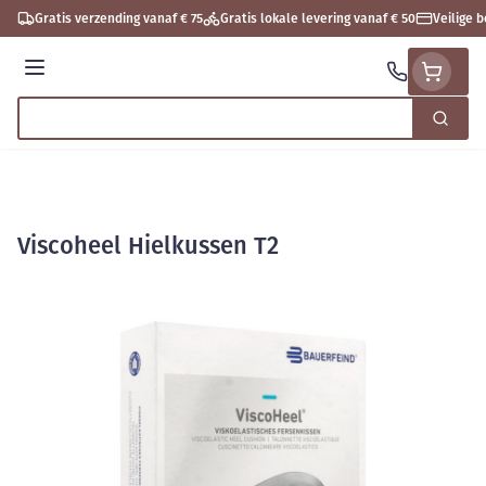
Ga naar de inhoud
Gratis verzending vanaf € 75
Gratis lokale levering vanaf € 50
Veilige 
Menu
Zoek
Product, merk, categorie...
Viscoheel Hielkussen T2