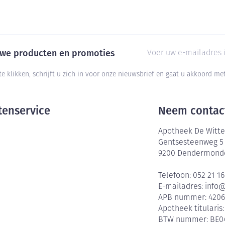
E-mail adres
euwe producten en promoties
te klikken, schrijft u zich in voor onze nieuwsbrief en gaat u akkoord m
tenservice
Neem contac
Apotheek De Witte
Gentsesteenweg 5
9200
Dendermond
Telefoon:
052 21 16
E-mailadres:
info
APB nummer:
420
Apotheek titularis
BTW nummer:
BE0