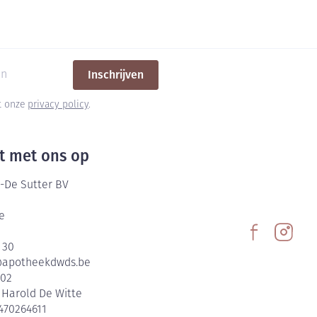
Inschrijven
et onze
privacy policy
.
t met ons op
-De Sutter BV
e
 30
@
apotheekdwds.be
602
:
Harold De Witte
470264611