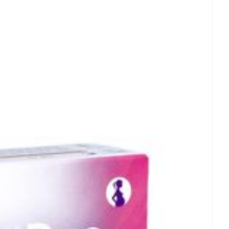
rende
Parfums en
geurproducten
 25°C)
CBD