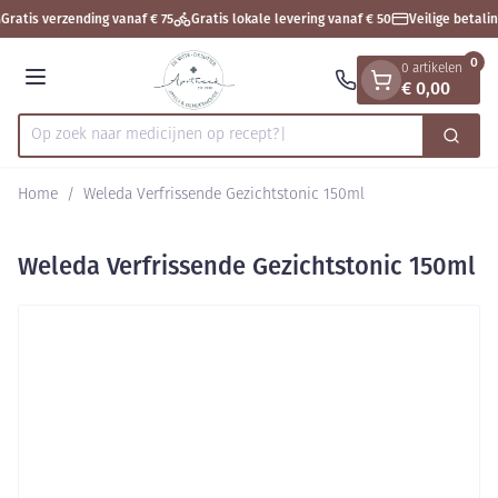
Dia 1 van 1
Ga naar de inhoud
Gratis verzending vanaf € 75
Gratis lokale levering vanaf € 50
Veilige betali
0
0 artikelen
€ 0,00
Menu
Op zoek naar medicijnen op rece
Zoek
Product, merk, categorie...
Home
/
Weleda Verfrissende Gezichtstonic 150ml
Weleda Verfrissende Gezichtstonic 150ml