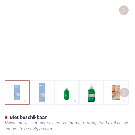
View larger image
View larger image
View larger image
View larger image
View lar
Weleda Verfrissende Gezichts
Niet beschikbaar
Neem contact op met ons via telefoon of e-mail, dan bekijken we
samen de mogelijkheden.