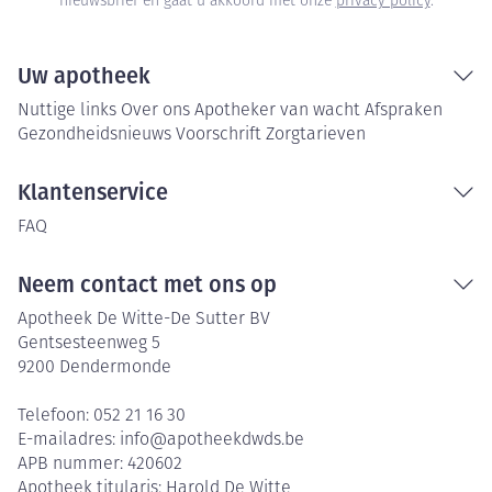
nieuwsbrief en gaat u akkoord met onze
privacy policy
.
Uw apotheek
Nuttige links
Over ons
Apotheker van wacht
Afspraken
Gezondheidsnieuws
Voorschrift
Zorgtarieven
Klantenservice
FAQ
Neem contact met ons op
Apotheek De Witte-De Sutter BV
Gentsesteenweg 5
9200
Dendermonde
Telefoon:
052 21 16 30
E-mailadres:
info@
apotheekdwds.be
APB nummer:
420602
Apotheek titularis:
Harold De Witte