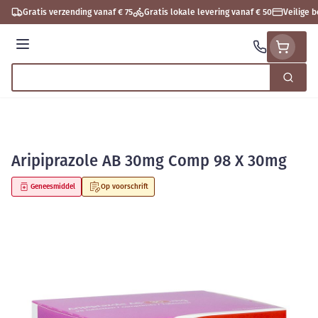
Ga naar de inhoud
Gratis verzending vanaf € 75
Gratis lokale levering vanaf € 50
Veilige 
Menu
Zoek
Product, merk, categorie...
Aripiprazole AB 30mg Comp 98 X 30mg
Geneesmiddel
Op voorschrift