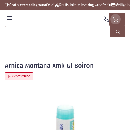
Ga naar de inhoud
Gratis verzending vanaf € 75
Gratis lokale levering vanaf € 50
Veilige 
Menu
Zoek
Product, merk, categorie...
Arnica Montana Xmk Gl Boiron
Geneesmiddel