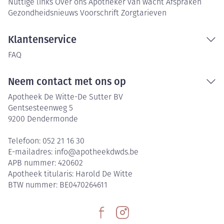
Nuttige links
Over ons
Apotheker van wacht
Afspraken
Gezondheidsnieuws
Voorschrift
Zorgtarieven
Klantenservice
FAQ
Neem contact met ons op
Apotheek De Witte-De Sutter BV
Gentsesteenweg 5
9200
Dendermonde
Telefoon:
052 21 16 30
E-mailadres:
info@
apotheekdwds.be
APB nummer:
420602
Apotheek titularis:
Harold De Witte
BTW nummer:
BE0470264611