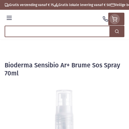
Ga naar de inhoud
Gratis verzending vanaf € 75
Gratis lokale levering vanaf € 50
Veilige 
Menu
Zoek
Product, merk, categorie...
Bioderma Sensibio Ar+ Brume Sos Spray
70ml