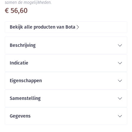
samen de mogelijkheden.
€ 56,60
Bekijk alle producten van Bota
Beschrijving
Indicatie
Eigenschappen
Enkelbandage – met siliconenring
Anatomische pasvorm
Samenstelling
Zeer stevig multi-elastisch breiwerk
Extra soepele boven- en onderrand
Gegevens
Bilaterale retromalleolaire steun door
CNK
3921905
siliconenkussens