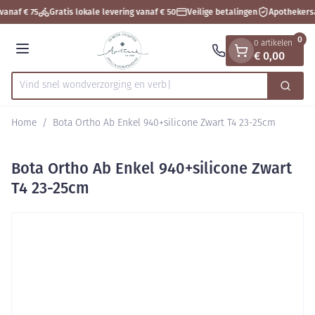
Dia 1 van 1
Ga naar de inhoud
vanaf € 75
Gratis lokale levering vanaf € 50
Veilige betalingen
Apothekers
0
0 artikelen
€ 0,00
Menu
Vind snel wondverzorgin
Zoek
Product, merk, categorie...
Home
/
Bota Ortho Ab Enkel 940+silicone Zwart T4 23-25cm
Bota Ortho Ab Enkel 940+silicone Zwart
T4 23-25cm