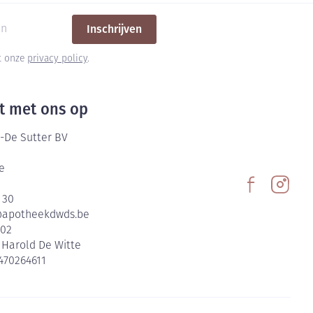
Inschrijven
et onze
privacy policy
.
t met ons op
-De Sutter BV
e
 30
@
apotheekdwds.be
602
:
Harold De Witte
470264611