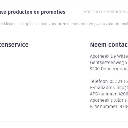
E-mail adres
euwe producten en promoties
te klikken, schrijft u zich in voor onze nieuwsbrief en gaat u akkoord m
tenservice
Neem contac
Apotheek De Witte
Gentsesteenweg 5
9200
Dendermond
Telefoon:
052 21 16
E-mailadres:
info
APB nummer:
420
Apotheek titularis
BTW nummer:
BE0