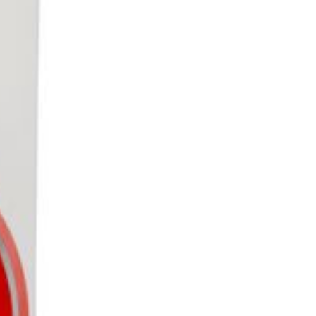
icht.
achte veranderingen vervalt elke aansprakelijkheid.
rende
Parfums en
geurproducten
CBD