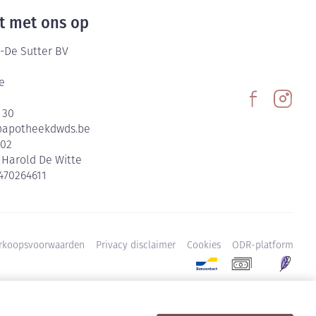
t met ons op
-De Sutter BV
e
 30
@
apotheekdwds.be
602
:
Harold De Witte
470264611
rkoopsvoorwaarden
Privacy disclaimer
Cookies
ODR-platform