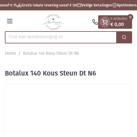
Dia 1 van 1
Ga naar de inhoud
vanaf € 75
Gratis lokale levering vanaf € 50
Veilige betalingen
Apothekers
0
0 artikelen
€ 0,00
Menu
Vind snel wondverzorg
Zoek
Product, merk, categorie...
Home
/
Botalux 140 Kous Steun Dt N6
Botalux 140 Kous Steun Dt N6