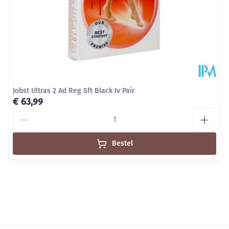
broekje tot in de taille.
Onderhoud:
Let op de wasvoorschriften
Voor een lange duurzaamheid wordt handwas
aanbevolen.
Machinewasbaar (fijnewasprogramma op 30°C) met
Jobst Ultras 2 Ad Reg Sft Black Iv Pair
fijn, vloeibaar wasmiddel (Renovelastic) zonder
€ 63,99
wasverzachter.
Aantal
Niet chemisch reinigen en niet strijgen, overvloedig
en grondig naspoelen.
Bestel
Niet wringen, evetueel in een handdoek rollen.
Laten drogen op kamertemperatuur, verwijderd van
een warmtebron en niet in de zon.
Bewaren op een droge plaats, afgesloten van het
licht.
Niet samen gebruiken met crème, olie of zalf.