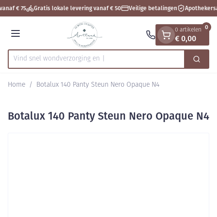
Dia 1 van 1
Ga naar de inhoud
vanaf € 75
Gratis lokale levering vanaf € 50
Veilige betalingen
Apothekers
0
0 artikelen
€ 0,00
Menu
Vind snel wondverzor
Zoek
Product, merk, categorie...
Home
/
Botalux 140 Panty Steun Nero Opaque N4
Botalux 140 Panty Steun Nero Opaque N4