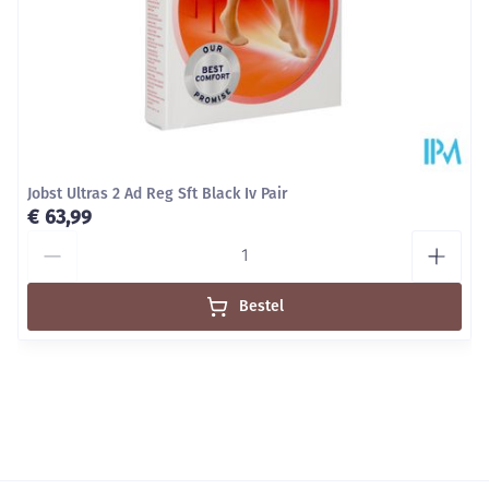
broekje tot in de taille.
Onderhoud:
Let op de wasvoorschriften
Voor een lange duurzaamheid wordt handwas
aanbevolen.
Machinewasbaar (fijnewasprogramma op 30°C) met
Jobst Ultras 2 Ad Reg Sft Black Iv Pair
fijn, vloeibaar wasmiddel (Renovelastic) zonder
€ 63,99
wasverzachter.
Aantal
Niet chemisch reinigen en niet strijgen, overvloedig
en grondig naspoelen.
Bestel
Niet wringen, evetueel in een handdoek rollen.
Laten drogen op kamertemperatuur, verwijderd van
een warmtebron en niet in de zon.
Bewaren op een droge plaats, afgesloten van het
licht.
Niet samen gebruiken met crème, olie of zalf.