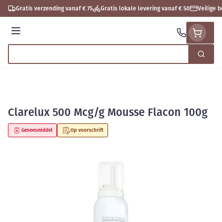
Ga naar de inhoud
Gratis verzending vanaf € 75
Gratis lokale levering vanaf € 50
Veilige 
Menu
Zoek
Product, merk, categorie...
Clarelux 500 Mcg/g Mousse Flacon 100g
Geneesmiddel
Op voorschrift