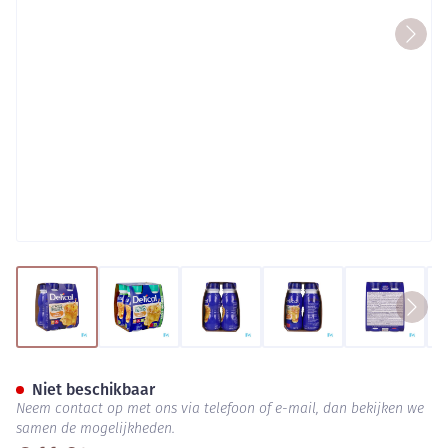
View larger image
View larger image
View larger image
View larger image
View lar
Delical Fruitdrink Sinaasappe
Niet beschikbaar
Neem contact op met ons via telefoon of e-mail, dan bekijken we
samen de mogelijkheden.