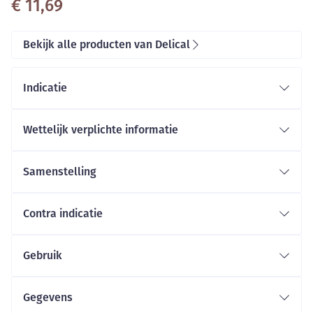
€ 11,69
Bekijk alle producten van Delical
Indicatie
Wettelijk verplichte informatie
Samenstelling
melkeiwitten
Contra indicatie
Gebruik
Hoeveelheid: 1 tot 3 flesjes per dag als aanvulling op
je dieet, of zoals geadviseerd door je arts.
Gegevens