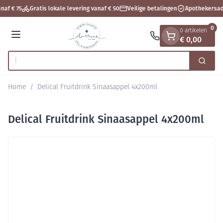
Dia 1 van 1
Ga naar de inhoud
naf € 75
Gratis lokale levering vanaf € 50
Veilige betalingen
Apothekersad
0
0 artikelen
€ 0,00
Menu
Ontd
Zoek
Product, merk, categorie...
Home
/
Delical Fruitdrink Sinaasappel 4x200ml
Delical Fruitdrink Sinaasappel 4x200ml