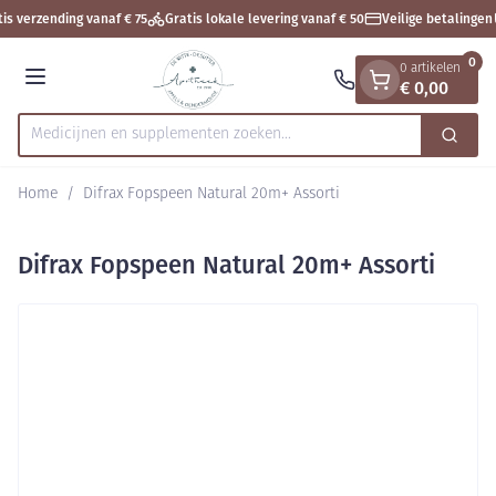
Dia 1 van 1
Ga naar de inhoud
is verzending vanaf € 75
Gratis lokale levering vanaf € 50
Veilige betalingen
0
0 artikelen
€ 0,00
Menu
Medicijnen en supplementen zoeken...
Zoek
Product, merk, categorie...
Home
/
Difrax Fopspeen Natural 20m+ Assorti
Difrax Fopspeen Natural 20m+ Assorti