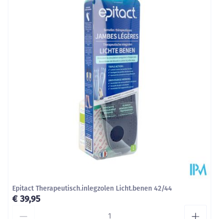
Diepte
68 mm
Behoud
Kamertemperatuur (15°C - 25°C)
Epitact Therapeutisch.inlegzolen Licht.benen 42/44
€ 39,95
Aantal