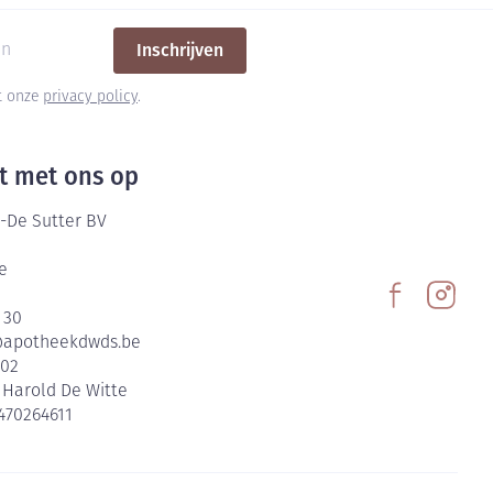
Inschrijven
et onze
privacy policy
.
t met ons op
-De Sutter BV
e
 30
@
apotheekdwds.be
602
:
Harold De Witte
470264611