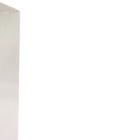
 25°C)
rende
Parfums en
geurproducten
CBD