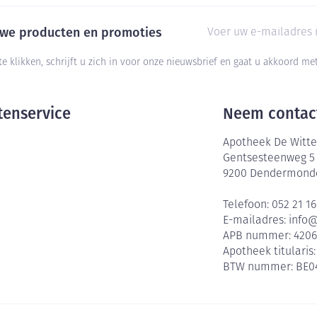
E-mail adres
euwe producten en promoties
te klikken, schrijft u zich in voor onze nieuwsbrief en gaat u akkoord m
tenservice
Neem contac
Apotheek De Witte
Gentsesteenweg 5
9200
Dendermond
Telefoon:
052 21 16
E-mailadres:
info
APB nummer:
420
Apotheek titularis
BTW nummer:
BE0