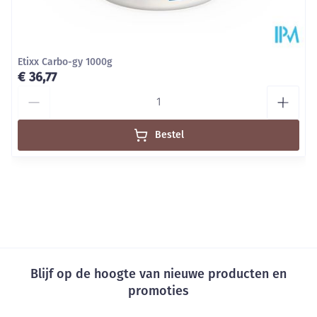
3,43 mg
2,40 mg
Vitamine B3
(21%*)
(15%*)
Etixx Carbo-gy 1000g
€ 36,77
43 μg
30 μg
Foliumzuur
Aantal
(21%*)
(15%*)
Bestel
Blijf op de hoogte van nieuwe producten en
promoties
E-mail adres