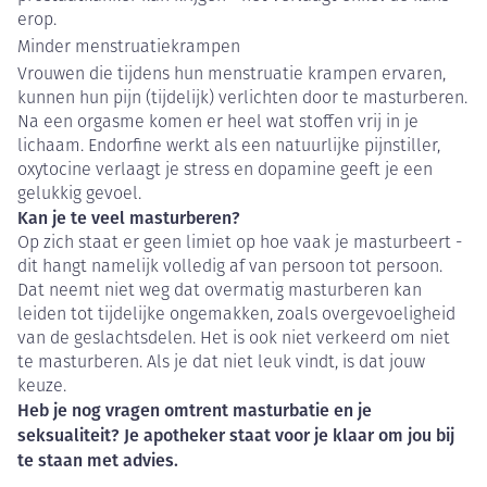
erop.
Minder menstruatiekrampen
Vrouwen die tijdens hun menstruatie krampen ervaren,
kunnen hun pijn (tijdelijk) verlichten door te masturberen.
Na een orgasme komen er heel wat stoffen vrij in je
lichaam. Endorfine werkt als een natuurlijke pijnstiller,
oxytocine verlaagt je stress en dopamine geeft je een
gelukkig gevoel.
Kan je te veel masturberen?
Op zich staat er geen limiet op hoe vaak je masturbeert -
dit hangt namelijk volledig af van persoon tot persoon.
Dat neemt niet weg dat overmatig masturberen kan
leiden tot tijdelijke ongemakken, zoals overgevoeligheid
van de geslachtsdelen. Het is ook niet verkeerd om niet
te masturberen. Als je dat niet leuk vindt, is dat jouw
keuze.
Heb je nog vragen omtrent masturbatie en je
seksualiteit? Je apotheker staat voor je klaar om jou bij
te staan met advies.