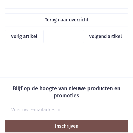
Terug naar overzicht
Vorig artikel
Volgend artikel
Blijf op de hoogte van nieuwe producten en
promoties
E-mail adres
Inschrijven