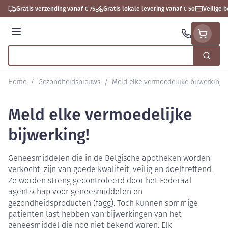
Ga naar de inhoud
Gratis verzending vanaf € 75
Gratis lokale levering vanaf € 50
Veilige 
Menu
Zoek
Product, merk, categorie...
Home
/
Gezondheidsnieuws
/
Meld elke vermoedelijke bijwerking!
Meld elke vermoedelijke
bijwerking!
Geneesmiddelen die in de Belgische apotheken worden
verkocht, zijn van goede kwaliteit, veilig en doeltreffend.
Ze worden streng gecontroleerd door het Federaal
agentschap voor geneesmiddelen en
gezondheidsproducten (fagg). Toch kunnen sommige
patiënten last hebben van bijwerkingen van het
geneesmiddel die nog niet bekend waren. Elk