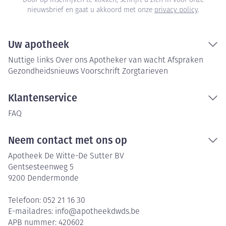
Door op inschrijven te klikken, schrijft u zich in voor onze
nieuwsbrief en gaat u akkoord met onze
privacy policy
.
Uw apotheek
Nuttige links
Over ons
Apotheker van wacht
Afspraken
Gezondheidsnieuws
Voorschrift
Zorgtarieven
Klantenservice
FAQ
Neem contact met ons op
Apotheek De Witte-De Sutter BV
Gentsesteenweg 5
9200
Dendermonde
Telefoon:
052 21 16 30
E-mailadres:
info@
apotheekdwds.be
APB nummer:
420602