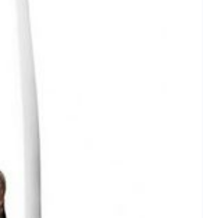
415 : 10^9 cfu
rende
Parfums en
geurproducten
CBD