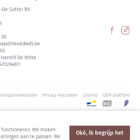
-De Sutter BV
e
 30
@
apotheekdwds.be
602
:
Harold De Witte
470264611
rkoopsvoorwaarden
Privacy disclaimer
Cookies
ODR-platform
en functioneren. We maken
Oké, ik begrijp het
tellingen aan te passen. We