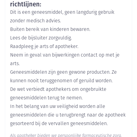
richtlijnen:
Merken
Hukyndra
Dit is een geneesmiddel, geen langdurig gebruik
zonder medisch advies.
Breedte
100 mm
Buiten bereik van kinderen bewaren.
Lees de bijsluiter zorgvuldig.
Lengte
180 mm
Raadpleeg je arts of apotheker.
Neem in geval van bijwerkingen contact op met je
Diepte
55 mm
arts.
Geneesmiddelen zijn geen gewone producten. Ze
Actieve
adalimumab
kunnen nooit teruggenomen of geruild worden.
Ingrediënten
De wet verbiedt apothekers om ongebruikte
Behoud
geneesmiddelen terug te nemen.
Koelkast (2°C - 8°C)
In het belang van uw veiligheid worden alle
geneesmiddelen die u terugbrengt naar de apotheek
gesorteerd bij de vervallen geneesmiddelen.
Als apotheker bieden we persoonlijke farmaceutische zorg.