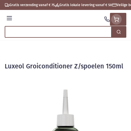
Ga naar de inhoud
Gratis verzending vanaf € 75
Gratis lokale levering vanaf € 50
Veilige 
Menu
Zoek
Product, merk, categorie...
Luxeol Groiconditioner Z/spoelen 150ml