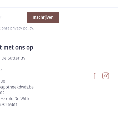
Inschrijven
et onze
privacy policy
.
t met ons op
-De Sutter BV
e
 30
@
apotheekdwds.be
602
:
Harold De Witte
470264611