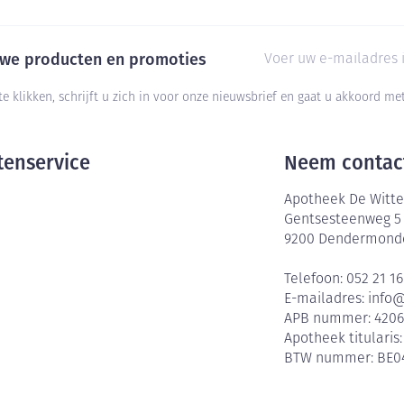
E-mail adres
euwe producten en promoties
te klikken, schrijft u zich in voor onze nieuwsbrief en gaat u akkoord m
tenservice
Neem contac
Apotheek De Witte
Gentsesteenweg 5
9200
Dendermond
Telefoon:
052 21 16
E-mailadres:
info
APB nummer:
420
Apotheek titularis
BTW nummer:
BE0