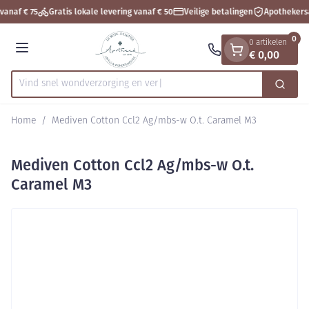
Dia 1 van 1
Ga naar de inhoud
vanaf € 75
Gratis lokale levering vanaf € 50
Veilige betalingen
Apothekers
0
0 artikelen
€ 0,00
Menu
Vind snel wondverzorgin
Zoek
Product, merk, categorie...
Home
/
Mediven Cotton Ccl2 Ag/mbs-w O.t. Caramel M3
Mediven Cotton Ccl2 Ag/mbs-w O.t.
Caramel M3