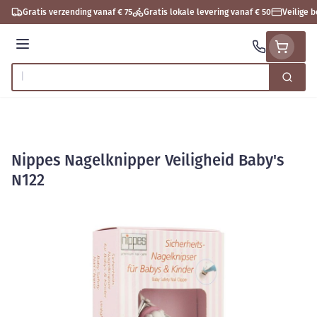
Ga naar de inhoud
Gratis verzending vanaf € 75
Gratis lokale levering vanaf € 50
Veilige 
Menu
Zoek
Product, merk, categorie...
Nippes Nagelknipper Veiligheid Baby's
N122