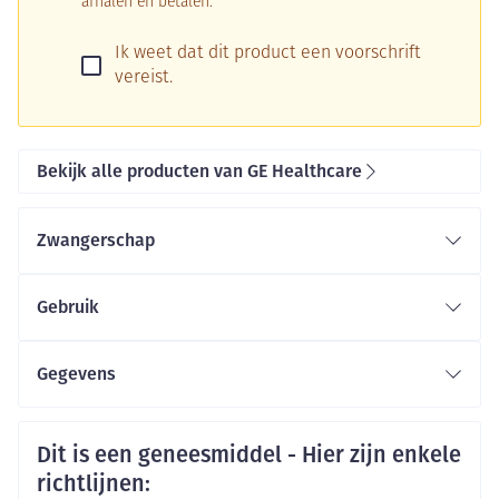
afhalen en betalen.
Ik weet dat dit product een voorschrift
vereist.
Bekijk alle producten van GE Healthcare
Zwangerschap
Gebruik
Gegevens
CNK
0859678
Veiligheidsinformatie
Dit is een geneesmiddel - Hier zijn enkele
Organisaties
richtlijnen:
GE healthcare