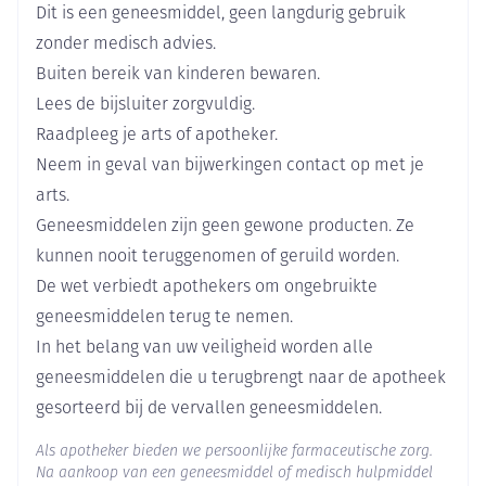
Dit is een geneesmiddel, geen langdurig gebruik
Merken
GE Healthcare
zonder medisch advies.
Buiten bereik van kinderen bewaren.
Breedte
73 mm
Lees de bijsluiter zorgvuldig.
Raadpleeg je arts of apotheker.
Lengte
129 mm
Neem in geval van bijwerkingen contact op met je
arts.
Diepte
76 mm
Geneesmiddelen zijn geen gewone producten. Ze
kunnen nooit teruggenomen of geruild worden.
Hoeveelheid
De wet verbiedt apothekers om ongebruikte
1
Verpakking
geneesmiddelen terug te nemen.
In het belang van uw veiligheid worden alle
Actieve
johexol
geneesmiddelen die u terugbrengt naar de apotheek
Ingrediënten
gesorteerd bij de vervallen geneesmiddelen.
Behoud
Kamertemperatuur (15°C - 25°C)
Als apotheker bieden we persoonlijke farmaceutische zorg.
Na aankoop van een geneesmiddel of medisch hulpmiddel