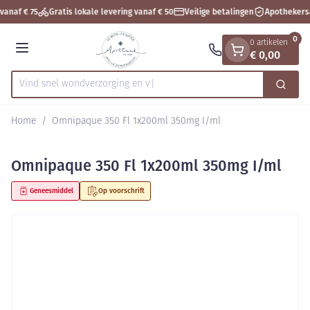
Dia 1 van 1
Ga naar de inhoud
vanaf € 75
Gratis lokale levering vanaf € 50
Veilige betalingen
Apothekers
0
0 artikelen
€ 0,00
Menu
Vind snel wondverzorg
Zoek
Product, merk, categorie...
Home
/
Omnipaque 350 Fl 1x200ml 350mg I/ml
Omnipaque 350 Fl 1x200ml 350mg I/ml
Geneesmiddel
Op voorschrift