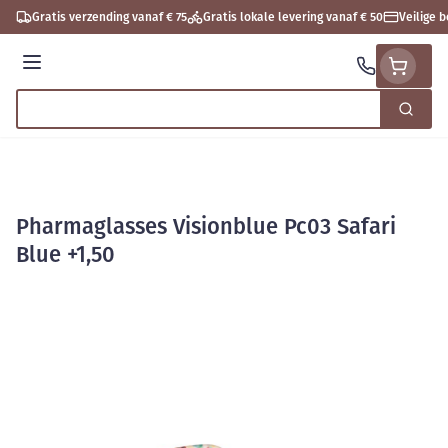
Ga naar de inhoud
Gratis verzending vanaf € 75
Gratis lokale levering vanaf € 50
Veilige 
Menu
Zoek
Product, merk, categorie...
Pharmaglasses Visionblue Pc03 Safari
Blue +1,50