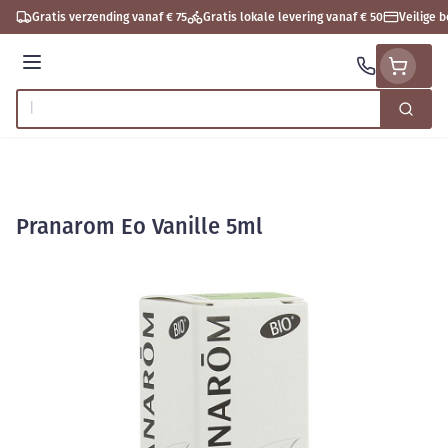
Ga naar de inhoud
Gratis verzending vanaf € 75
Gratis lokale levering vanaf € 50
Veilige 
Menu
Zoek
Product, merk, categorie...
Pranarom Eo Vanille 5ml