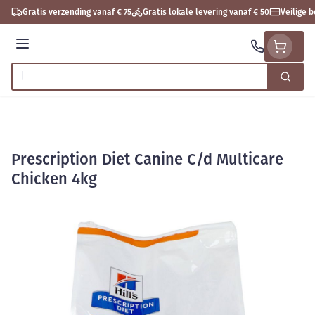
Ga naar de inhoud
Gratis verzending vanaf € 75
Gratis lokale levering vanaf € 50
Veilige 
Menu
Zoek
Product, merk, categorie...
Prescription Diet Canine C/d Multicare
Chicken 4kg