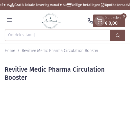
Dia 1 van 1
Ga naar de inhoud
f € 75
Gratis lokale levering vanaf € 50
Veilige betalingen
Apothekersadvi
0
0 artikelen
€ 0,00
Menu
Ontdek vitamines
Zoek
Product, merk, categorie...
Home
/
Revitive Medic Pharma Circulation Booster
Revitive Medic Pharma Circulation
Booster