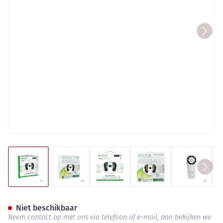
View larger image
View larger image
View larger image
View larger image
View lar
Revitive Medic Pharma Circul
Niet beschikbaar
Neem contact op met ons via telefoon of e-mail, dan bekijken we