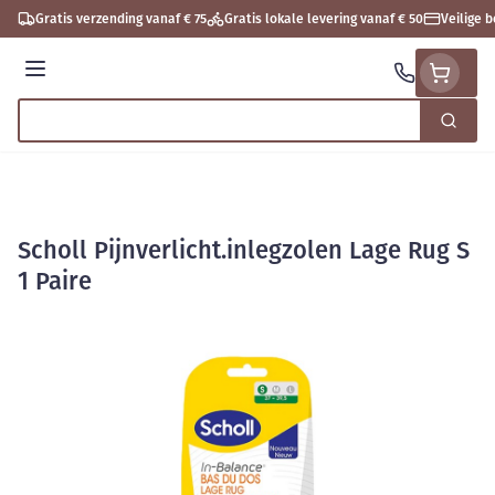
Ga naar de inhoud
Gratis verzending vanaf € 75
Gratis lokale levering vanaf € 50
Veilige 
Menu
Zoek
Product, merk, categorie...
Scholl Pijnverlicht.inlegzolen Lage Rug S
1 Paire