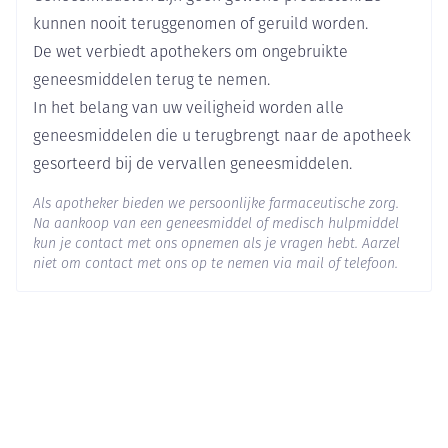
Verpakking
als u een ernstig hart- of leverprobleem heeft.
kunnen nooit teruggenomen of geruild worden.
als u onlangs een hersenberoerte of hartaanval
De wet verbiedt apothekers om ongebruikte
heeft gehad of als u een lage bloeddruk heeft.
Actieve
sildenafil citraat
als u bepaalde zeldzame erfelijke oogziekten heeft
Ingrediënten
geneesmiddelen terug te nemen.
(zoals retinitis pigmentosa).
In het belang van uw veiligheid worden alle
als u ooit gezichtsverlies heeft vertoond door niet
Behoud
Kamertemperatuur (15°C - 25°C)
geneesmiddelen die u terugbrengt naar de apotheek
door atheromatose veroorzaakte voorste
ischemische optische neuropathie (NAION).
gesorteerd bij de vervallen geneesmiddelen.
Als apotheker bieden we persoonlijke farmaceutische zorg.
Na aankoop van een geneesmiddel of medisch hulpmiddel
kun je contact met ons opnemen als je vragen hebt. Aarzel
niet om contact met ons op te nemen via mail of telefoon.