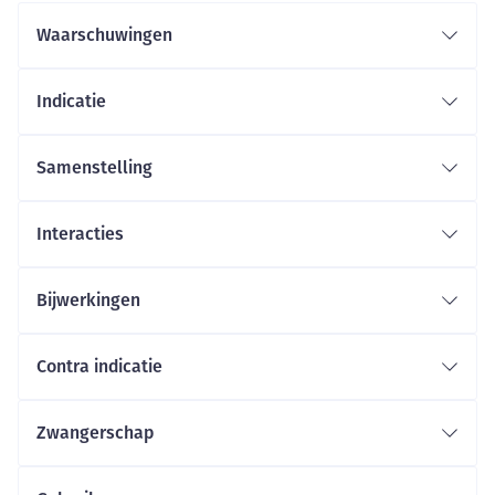
Waarschuwingen
Indicatie
Erectiestoornissen
Dit is het onvermogen een erectie te krijgen en te
Samenstelling
behouden, voldoende voor bevredigende seksuele
activiteit.
Interacties
Bijwerkingen
Contra indicatie
als u allergisch bent voor een van de stoffen in dit
Zwangerschap
geneesmiddel. Deze stoffen kunt u vinden in rubriek 6
van deze bijsluiter.
als u geneesmiddelen inneemt die nitraten worden