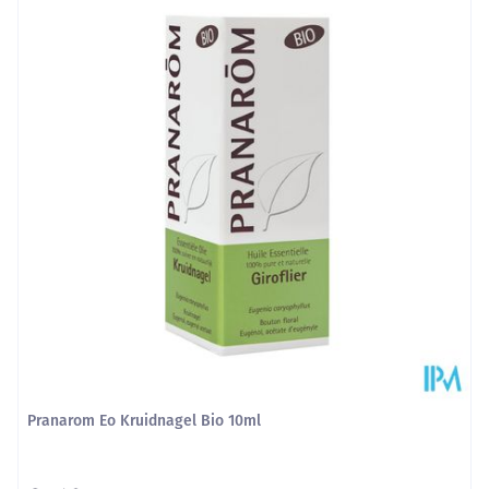
Diepte
27 mm
Hoeveelheid
11
Verpakking
Dieetbeperkingen
Vegan
Kamertemperatuur (15°C -
Behoud
25°C)
Pranarom Eo Kruidnagel Bio 10ml