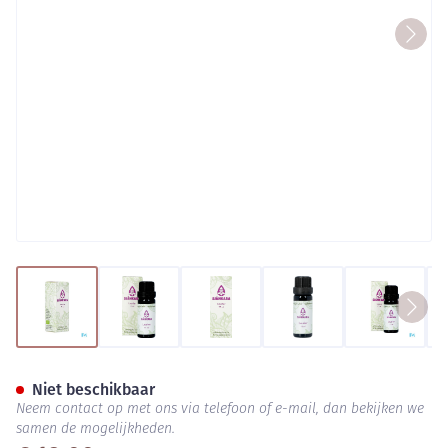
View larger image
View larger image
View larger image
View larger image
View lar
Sjankara Laurier Ess. Olie 11m
Niet beschikbaar
Neem contact op met ons via telefoon of e-mail, dan bekijken we
samen de mogelijkheden.