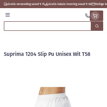
Ga naar de inhoud
Gratis verzending vanaf € 75
Gratis lokale levering vanaf € 50
Veilige 
Menu
Zoek
Product, merk, categorie...
Suprima 1204 Slip Pu Unisex Wit T58