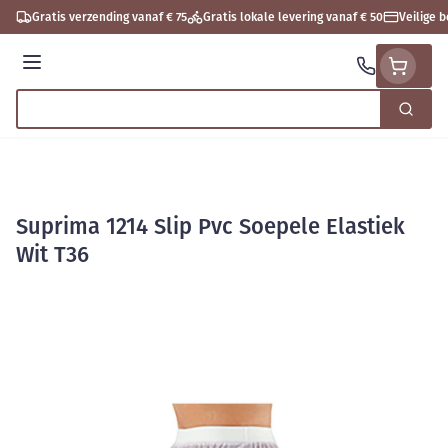
Ga naar de inhoud
Gratis verzending vanaf € 75
Gratis lokale levering vanaf € 50
Veilige 
Menu
Zoek
Product, merk, categorie...
Suprima 1214 Slip Pvc Soepele Elastiek
Wit T36