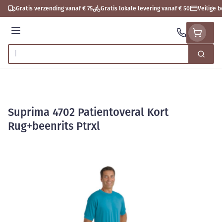
Ga naar de inhoud
Gratis verzending vanaf € 75
Gratis lokale levering vanaf € 50
Veilige 
Menu
Zoek
Product, merk, categorie...
Suprima 4702 Patientoveral Kort
Rug+beenrits Ptrxl